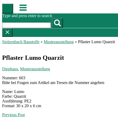
Skip
Menu
to
content
Type and press enter to search
Stolzenbach Baustoffe
»
Musterausstellung
»
Pflaster Lumo Quarzit
Pflaster Lumo Quarzit
Diephaus
,
Musterausstellung
Nummer: 603
Bitte bei Fragen zum Artikel am Tresen die Nummer angeben
Name: Lumo
Farbe: Quarzit
Ausführung: PE2
Format: 30 x 20 x 6 cm
Post
Previous Post