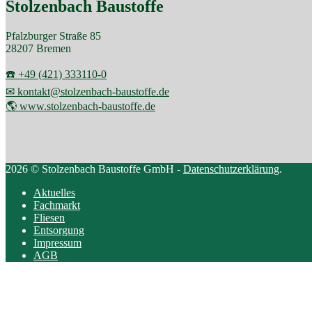
Stolzenbach Baustoffe
Pfalzburger Straße 85
28207 Bremen
☎️ +49 (421) 333110-0
✉ kontakt@stolzenbach-baustoffe.de
🌎 www.stolzenbach-baustoffe.de
2026 © Stolzenbach Baustoffe GmbH -
Datenschutzerklärung
.
Aktuelles
Fachmarkt
Fliesen
Entsorgung
Impressum
AGB
Scroll
to
top