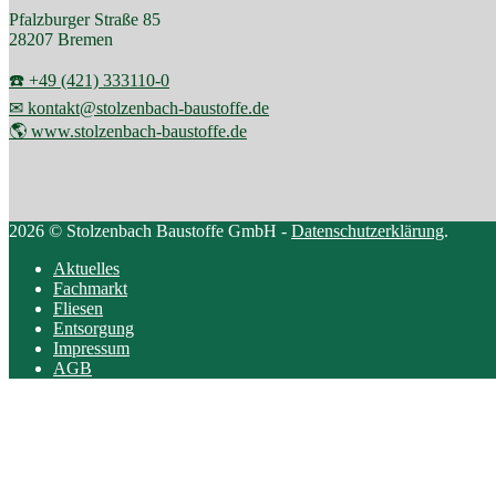
Pfalzburger Straße 85
28207 Bremen
☎️ +49 (421) 333110-0
✉ kontakt@stolzenbach-baustoffe.de
🌎 www.stolzenbach-baustoffe.de
2026 © Stolzenbach Baustoffe GmbH -
Datenschutzerklärung
.
Aktuelles
Fachmarkt
Fliesen
Entsorgung
Impressum
AGB
Scroll
to
top