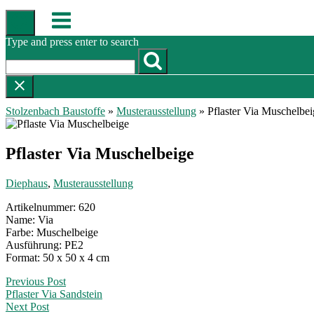
Skip
Menu
to
content
Type and press enter to search
Stolzenbach Baustoffe
»
Musterausstellung
»
Pflaster Via Muschelbei
Pflaster Via Muschelbeige
Diephaus
,
Musterausstellung
Artikelnummer: 620
Name: Via
Farbe: Muschelbeige
Ausführung: PE2
Format: 50 x 50 x 4 cm
Post
Previous Post
Pflaster Via Sandstein
navigation
Next Post