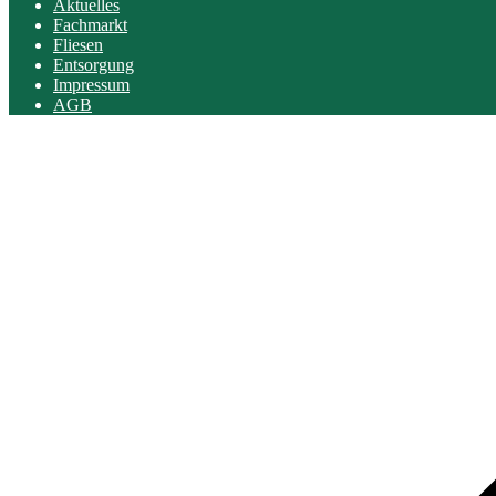
Aktuelles
Fachmarkt
Fliesen
Entsorgung
Impressum
AGB
Scroll
to
top