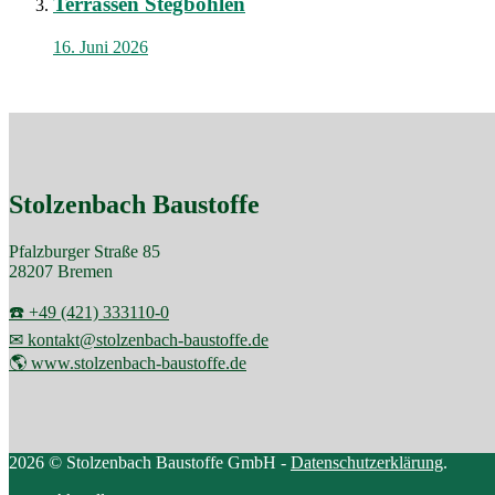
Terrassen Stegbohlen
16. Juni 2026
Stolzenbach Baustoffe
Pfalzburger Straße 85
28207 Bremen
☎️ +49 (421) 333110-0
✉ kontakt@stolzenbach-baustoffe.de
🌎 www.stolzenbach-baustoffe.de
2026 © Stolzenbach Baustoffe GmbH -
Datenschutzerklärung
.