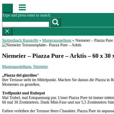
Skip
Menu
to
content
Type and press enter to search
Stolzenbach Baustoffe
»
Musterausstellung
»
Niemeier – Piazza Pure 
Niemeier – Piazza Pure – Arktis – 60 x 30 
Musterausstellung
,
Niemeier
„Piazza del giardino"
Ihre Terrasse steht im Mittelpunkt. Machen Sie daraus die Piazza in 
Momentes zu genießen.
Treffpunkt und Ruhepol
Mal Trubel, mal Entspannung pur. Unser Piazza Pure ist immer mittendr
60 mal 30 Zentimetern. Dank Mini-Fase und nur 5,5 Zentimetern Stärk
Farben verleihen der Terrasse ihren Charakter. Piazza Pure ist anpas