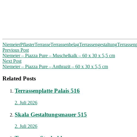
Niemeier
Pflaster
Terrasse
Terrassenbelag
Terrassengestaltung
Terrassenp
Post
Previous Post
Niemeier – Piazza Pure – Muschelkalk – 60 x 30 x 5,5 cm
navigation
Next Post
Niemeier – Piazza Pure – Anthrazit – 60 x 30 x 5,5 cm
Related Posts
Terrassenplatte Palais 516
2. Juli 2026
Skala Gestaltungsmauer 515
2. Juli 2026