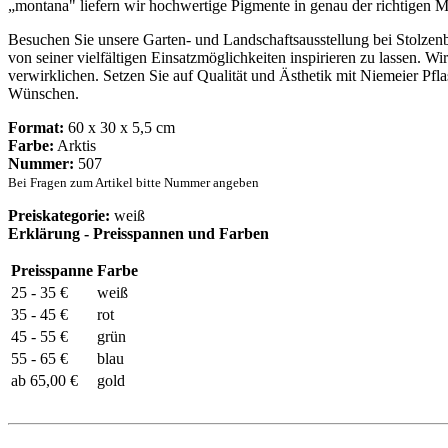
„montana" liefern wir hochwertige Pigmente in genau der richtigen 
Besuchen Sie unsere Garten- und Landschaftsausstellung bei Stolzen
von seiner vielfältigen Einsatzmöglichkeiten inspirieren zu lassen. Wi
verwirklichen. Setzen Sie auf Qualität und Ästhetik mit Niemeier Pfla
Wünschen.
Format:
60 x 30 x 5,5 cm
Farbe:
Arktis
Nummer:
507
Bei Fragen zum Artikel bitte Nummer angeben
Preiskategorie:
weiß
Erklärung - Preisspannen und Farben
Preisspanne
Farbe
25 - 35 €
weiß
35 - 45 €
rot
45 - 55 €
grün
55 - 65 €
blau
ab 65,00 €
gold