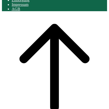
Entsorgung
Impressum
AGB
Scroll
to
top