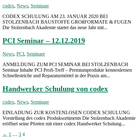
codex
,
News
,
Seminare
CODEX SCHULUNG AM 23. JANUAR 2020 BEI
STOLZENBACH BAUSTOFFE GROßFORMATE & FUGEN
Die Stolzenbach Akademie startet das neue Jahr mit...
PCI Seminar – 12.12.2019
News
,
PCI
,
Seminare
ANMELDUNG ZUM PCI SEMINAR BEI STOLZENBACH
Seminar Inhalte PCI Profi-Treff – Premiumprodukte kennenlernen
Schnellestriche und Reparaturmörtel in der Praxis am...
Handwerker Schulung von codex
codex
,
News
,
Seminare
EINLADUNG ZUR KOSTENLOSEN CODEX SCHULUNG
Vorstellung des codex Produksortiments Die Stolzenbach Akademie
eröffnet seine Pforten mit einer codex Handwerker Schulung...
Seitennummerierung
←
1
…
3
4