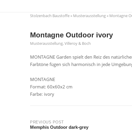
Skip
to
Stolzenbach Baustoffe
»
Musterausstellung
»
Montagne Ou
content
Montagne Outdoor ivory
Musterausstellung
,
Villeroy & Boch
MONTAGNE Garden spielt den Reiz des natürlichen 
Farbtöne fügen sich harmonisch in jede Umgebung
MONTAGNE
Format: 60x60x2 cm
Farbe: ivory
Post
PREVIOUS POST
Memphis Outdoor dark-grey