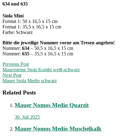
634 und 635
Siola Mini
Format 1: 50 x 16,5 x 15 cm
Format 1: 35,5 x 16,5 x 15 cm
Farbe: Schwarz
Bitte die jeweilige Nummer vorne am Tresen angeben!
Nummer:
634
– 50,5 x 16,5 x 15 cm
Nummer:
635
– 35,5 x 16,5 x 15 cm
Post
Previous Post
Mauersteine Siola Kombi weiß-schwarz
navigation
Next Post
Mauer Siola Medio schwarz
Related Posts
Mauer Nomos Medio Quarzit
30. Juli 2025
Mauer Nomos Medio Muschelkalk