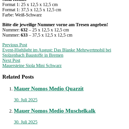
Format 1: 25 x 12,5 x 12,5 cm
Format 1: 37,5 x 12,5 x 12,5 cm
Farbe: Weiß-Schwarz
Bitte die jeweilige Nummer vorne am Tresen angeben!
Nummer:
632
– 25 x 12,5 x 12,5 cm
Nummer:
633
– 37,5 x 12,5 x 12,5 cm
Post
Previous Post
Event-Highlight im August: Das Blanke Mehrwertmobil bei
navigation
Stolzenbach Baustoffe in Bremen
Next Post
Mauersteine Siola Mini Schwarz
Related Posts
Mauer Nomos Medio Quarzit
30. Juli 2025
Mauer Nomos Medio Muschelkalk
30. Juli 2025