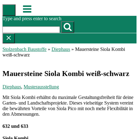
Skip
Menu
to
content
Type and press enter to search
Stolzenbach Baustoffe
»
Diephaus
»
Mauersteine Siola Kombi
weiß-schwarz
Mauersteine Siola Kombi weiß-schwarz
Diephaus
,
Musterausstellung
Mit Siola Kombi erhältst du maximale Gestaltungsfreiheit für deine
Garten- und Landschaftsprojekte. Dieses vielseitige System vereint
die bewährten Vorteile von Siola Pico mit noch mehr Flexibilität in
den Abmessungen.
632 und 633
Siola Kombi