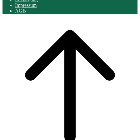
Impressum
AGB
Scroll
to
top