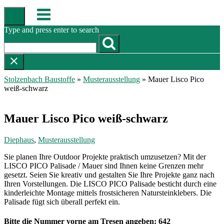
Skip
Menu
to
content
Type and press enter to search
Stolzenbach Baustoffe
»
Musterausstellung
»
Mauer Lisco Pico
weiß-schwarz
Mauer Lisco Pico weiß-schwarz
Diephaus
,
Musterausstellung
Sie planen Ihre Outdoor Projekte praktisch umzusetzen? Mit der
LISCO PICO Palisade / Mauer sind Ihnen keine Grenzen mehr
gesetzt. Seien Sie kreativ und gestalten Sie Ihre Projekte ganz nach
Ihren Vorstellungen. Die LISCO PICO Palisade besticht durch eine
kinderleichte Montage mittels frostsicheren Natursteinklebers. Die
Palisade fügt sich überall perfekt ein.
Bitte die Nummer vorne am Tresen angeben: 642