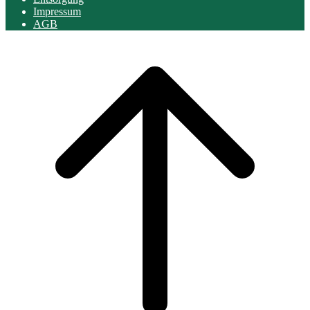
Impressum
AGB
Scroll
to
top