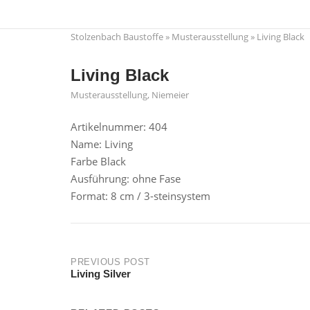
Skip
to
Stolzenbach Baustoffe
»
Musterausstellung
»
Living Black
content
Living Black
Musterausstellung
,
Niemeier
Artikelnummer: 404
Name: Living
Farbe Black
Ausführung: ohne Fase
Format: 8 cm / 3-steinsystem
Post
PREVIOUS POST
Living Silver
navigation