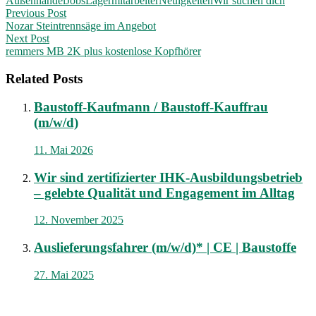
Außenhandel
Jobs
Lagermitarbeiter
Neuigkeiten
Wir suchen dich
Post
Previous Post
Nozar Steintrennsäge im Angebot
navigation
Next Post
remmers MB 2K plus kostenlose Kopfhörer
Related Posts
Baustoff-Kaufmann / Baustoff-Kauffrau
(m/w/d)
11. Mai 2026
Wir sind zertifizierter IHK-Ausbildungsbetrieb
– gelebte Qualität und Engagement im Alltag
12. November 2025
Auslieferungsfahrer (m/w/d)* | CE | Baustoffe
27. Mai 2025