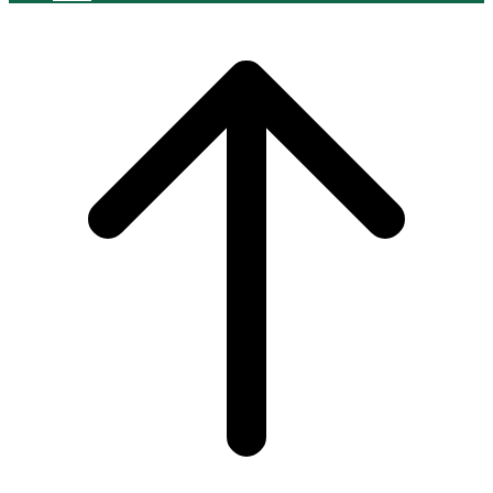
Scroll
to
top