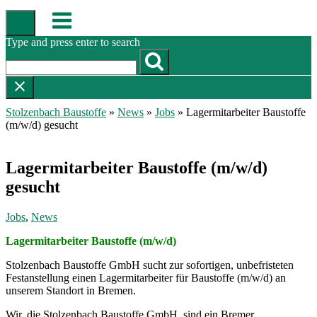
Skip
Menu
to
content
Type and press enter to search
Stolzenbach Baustoffe
»
News
»
Jobs
»
Lagermitarbeiter Baustoffe
(m/w/d) gesucht
Lagermitarbeiter Baustoffe (m/w/d)
gesucht
Jobs
,
News
Lagermitarbeiter Baustoffe (m/w/d)
Stolzenbach Baustoffe GmbH sucht zur sofortigen, unbefristeten
Festanstellung einen Lagermitarbeiter für Baustoffe (m/w/d) an
unserem Standort in Bremen.
Wir, die Stolzenbach Baustoffe GmbH, sind ein Bremer