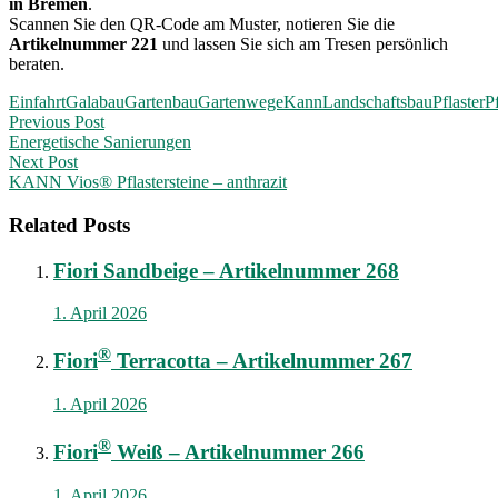
in Bremen
.
Scannen Sie den QR-Code am Muster, notieren Sie die
Artikelnummer 221
und lassen Sie sich am Tresen persönlich
beraten.
Einfahrt
Galabau
Gartenbau
Gartenwege
Kann
Landschaftsbau
Pflaster
Pf
Post
Previous Post
Energetische Sanierungen
navigation
Next Post
KANN Vios® Pflastersteine – anthrazit
Related Posts
Fiori Sandbeige – Artikelnummer 268
1. April 2026
®
Fiori
Terracotta – Artikelnummer 267
1. April 2026
®
Fiori
Weiß – Artikelnummer 266
1. April 2026