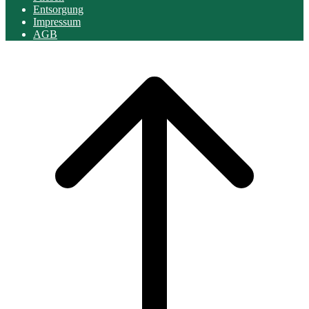
Entsorgung
Impressum
AGB
Scroll
to
top