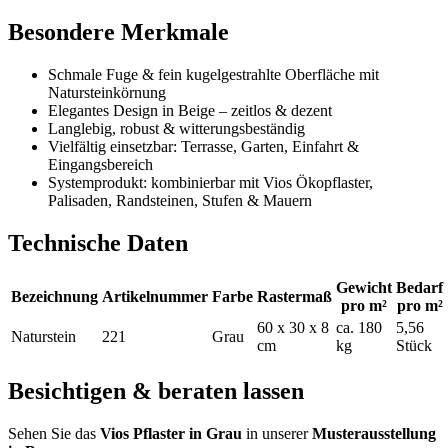
Besondere Merkmale
Schmale Fuge & fein kugelgestrahlte Oberfläche mit
Natursteinkörnung
Elegantes Design in Beige – zeitlos & dezent
Langlebig, robust & witterungsbeständig
Vielfältig einsetzbar: Terrasse, Garten, Einfahrt &
Eingangsbereich
Systemprodukt: kombinierbar mit Vios Ökopflaster,
Palisaden, Randsteinen, Stufen & Mauern
Technische Daten
Gewicht
Bedarf
Bezeichnung
Artikelnummer
Farbe
Rastermaß
pro m²
pro m²
60 x 30 x 8
ca. 180
5,56
Naturstein
221
Grau
cm
kg
Stück
Besichtigen & beraten lassen
Sehen Sie das
Vios Pflaster in Grau
in unserer
Musterausstellung