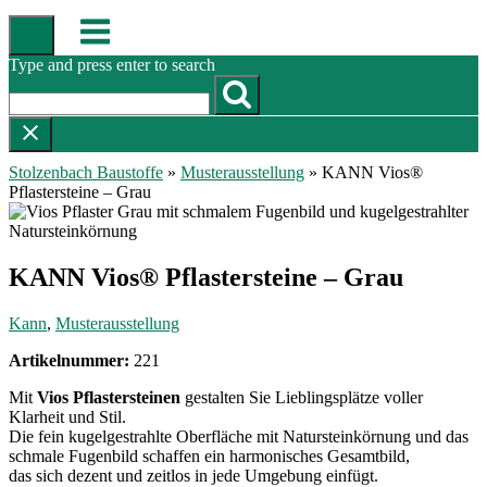
Skip
Menu
to
content
Type and press enter to search
Stolzenbach Baustoffe
»
Musterausstellung
»
KANN Vios®
Pflastersteine – Grau
KANN Vios® Pflastersteine – Grau
Kann
,
Musterausstellung
Artikelnummer:
221
Mit
Vios Pflastersteinen
gestalten Sie Lieblingsplätze voller
Klarheit und Stil.
Die fein kugelgestrahlte Oberfläche mit Natursteinkörnung und das
schmale Fugenbild schaffen ein harmonisches Gesamtbild,
das sich dezent und zeitlos in jede Umgebung einfügt.