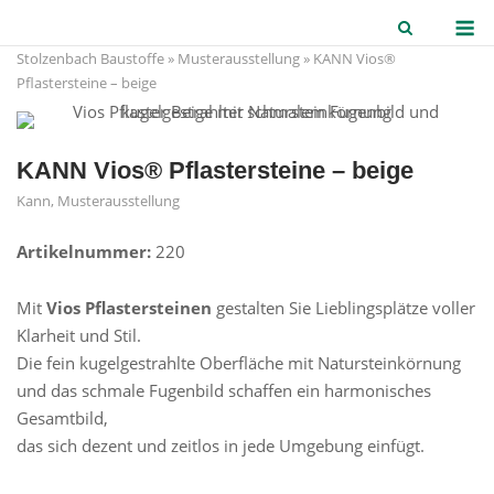
Skip
M
to
Stolzenbach Baustoffe
»
Musterausstellung
»
KANN Vios®
content
Pflastersteine – beige
KANN Vios® Pflastersteine – beige
Kann
,
Musterausstellung
Artikelnummer:
220
Mit
Vios Pflastersteinen
gestalten Sie Lieblingsplätze voller
Klarheit und Stil.
Die fein kugelgestrahlte Oberfläche mit Natursteinkörnung
und das schmale Fugenbild schaffen ein harmonisches
Gesamtbild,
das sich dezent und zeitlos in jede Umgebung einfügt.