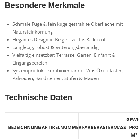
Besondere Merkmale
Schmale Fuge & fein kugelgestrahlte Oberfläche mit
Natursteinkörnung
Elegantes Design in Beige – zeitlos & dezent
Langlebig, robust & witterungsbeständig
Vielfältig einsetzbar: Terrasse, Garten, Einfahrt &
Eingangsbereich
Systemprodukt: kombinierbar mit Vios Ökopflaster,
Palisaden, Randsteinen, Stufen & Mauern
Technische Daten
GEWI
BEZEICHNUNG
ARTIKELNUMMER
FARBE
RASTERMASS
PRO
M²