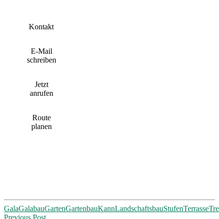
Kontakt
E-Mail
schreiben
Jetzt
anrufen
Route
planen
Gala
Galabau
Garten
Gartenbau
Kann
Landschaftsbau
Stufen
Terrasse
Tr
Post
Previous Post