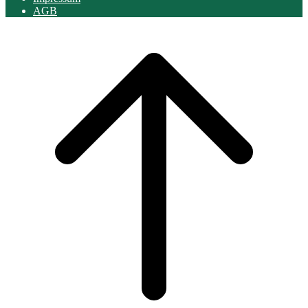
AGB
Scroll
to
top