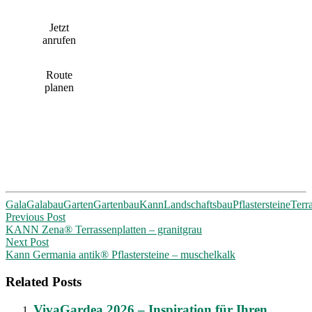
Jetzt
anrufen
Route
planen
Gala
Galabau
Garten
Gartenbau
Kann
Landschaftsbau
Pflastersteine
Terr
Post
Previous Post
KANN Zena® Terrassenplatten – granitgrau
navigation
Next Post
Kann Germania antik® Pflastersteine – muschelkalk
Related Posts
VivaGardea 2026 – Inspiration für Ihren