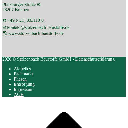
Pfalzburger Straße 85
28207 Bremen
☎️ +49 (421) 333110-0
✉ kontakt@stolzenbach-baustoffe.de
🌎 www.stolzenbach-baustoffe.de
2026 © Stolzenbach Baustoffe GmbH -
Datenschutzerklärung
.
Aktuelles
Fachmarkt
Fliesen
Entsorgung
Impressum
AGB
Scroll
to
top