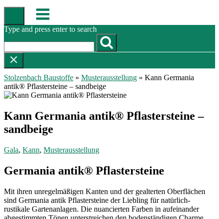
Skip
Menu
to
content
Type and press enter to search
Stolzenbach Baustoffe
»
Musterausstellung
»
Kann Germania
antik® Pflastersteine – sandbeige
Kann Germania antik® Pflastersteine –
sandbeige
Gala
,
Kann
,
Musterausstellung
Germania antik® Pflastersteine
Mit ihren unregelmäßigen Kanten und der gealterten Oberflächen
sind Germania antik Pflastersteine der Liebling für natürlich-
rustikale Gartenanlagen. Die nuancierten Farben in aufeinander
abgestimmten Tönen unterstreichen den bodenständigen Charme