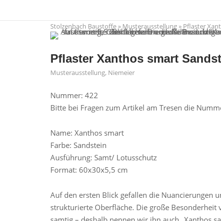
Skip
to
Stolzenbach Baustoffe
»
Musterausstellung
»
Pflaster Xan
content
Pflaster Xanthos smart Sands
Musterausstellung
,
Niemeier
Nummer: 422
Bitte bei Fragen zum Artikel am Tresen die Num
Name: Xanthos smart
Farbe: Sandstein
Ausführung: Samt/ Lotusschutz
Format: 60x30x5,5 cm
Auf den ersten Blick gefallen die Nuancierungen
strukturierte Oberfläche. Die große Besonderheit 
samtig – deshalb nennen wir ihn auch „Xanthos sa