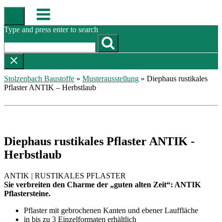
Skip
Menu
to
content
Type and press enter to search
Stolzenbach Baustoffe
»
Musterausstellung
»
Diephaus rustikales
Pflaster ANTIK – Herbstlaub
Diephaus rustikales Pflaster ANTIK -
Herbstlaub
ANTIK | RUSTIKALES PFLASTER
Sie verbreiten den Charme der „guten alten Zeit“: ANTIK
Pflastersteine.
Pflaster mit gebrochenen Kanten und ebener Lauffläche
in bis zu 3 Einzelformaten erhältlich