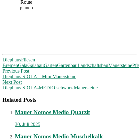
Route
planen
Diephaus
Fliesen
Bremen
Gala
Galabau
Garten
Gartenbau
Landschaftsbau
Mauersteine
Pfl
Post
Previous Post
Diephaus SIOLA – Mini Mauersteine
navigation
Next Post
Diephaus SIOLA-MEDIO schwarz Mauersteine
Related Posts
Mauer Nomos Medio Quarzit
30. Juli 2025
Mauer Nomos Medio Muschelkalk