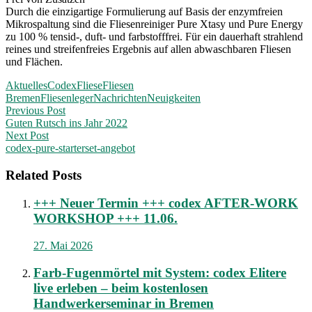
Durch die einzigartige Formulierung auf Basis der enzymfreien
Mikrospaltung sind die Fliesenreiniger Pure Xtasy und Pure Energy
zu 100 % tensid-, duft- und farbstofffrei. Für ein dauerhaft strahlend
reines und streifenfreies Ergebnis auf allen abwaschbaren Fliesen
und Flächen.
Aktuelles
Codex
Fliese
Fliesen
Bremen
Fliesenleger
Nachrichten
Neuigkeiten
Post
Previous Post
Guten Rutsch ins Jahr 2022
navigation
Next Post
codex-pure-starterset-angebot
Related Posts
+++ Neuer Termin +++ codex AFTER-WORK
WORKSHOP +++ 11.06.
27. Mai 2026
Farb-Fugenmörtel mit System: codex Elitere
live erleben – beim kostenlosen
Handwerkerseminar in Bremen