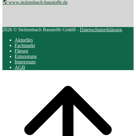
🌎 www.stolzenbach-baustoffe.de
2026 © Stolzenbach Baustoffe GmbH -
Datenschutzerklärung
.
Aktuelles
Fachmarkt
Fliesen
Entsorgung
Impressum
AGB
Scroll
to
top