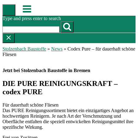
Skip
Menu
to
content
Type and press enter to search
Stolzenbach Baustoffe
»
News
»
Codex Pure – für dauerhaft schöne
Fliesen
Jetzt bei Stolzenbach Baustoffe in Bremen
DIE PURE REINIGUNGSKRAFT –
codex PURE
Für dauerhaft schöne Fliesen
Das PURE Reinigungssortiment bietet ein einzigartiges Angebot an
hochwertigen Reinigern. Je nach Art der Verschmutzung und
Oberfläche entfalten die speziell entwickelten Reinigungsmittel ihre
spezifische Wirkung.
Frei von Zusätzen