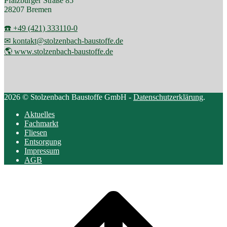
Pfalzburger Straße 85
28207 Bremen
☎️ +49 (421) 333110-0
✉ kontakt@stolzenbach-baustoffe.de
🌎 www.stolzenbach-baustoffe.de
2026 © Stolzenbach Baustoffe GmbH -
Datenschutzerklärung
.
Aktuelles
Fachmarkt
Fliesen
Entsorgung
Impressum
AGB
Scroll
to
top