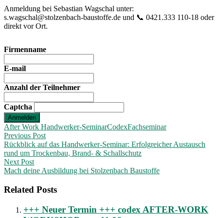
Anmeldung bei Sebastian Wagschal unter:
s.wagschal@stolzenbach-baustoffe.de und 📞 0421.333 110-18 oder
direkt vor Ort.
Firmenname
E-mail
Anzahl der Teilnehmer
Captcha
Anmelden
After Work Handwerker-Seminar
Codex
Fachseminar
Post
Previous Post
Rückblick auf das Handwerker-Seminar: Erfolgreicher Austausch
navigation
rund um Trockenbau, Brand- & Schallschutz
Next Post
Mach deine Ausbildung bei Stolzenbach Baustoffe
Related Posts
+++ Neuer Termin +++ codex AFTER-WORK