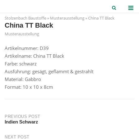
Skip
M
to
Stolzenbach Baustoffe
»
Musterausstellung
»
China TT Black
content
China TT Black
Musterausstellung
Artikelnummer: D39
Artikelname: China TT Black
Farbe: schwarz
Ausführung: gesägt, geflammt & gestrahlt
Material: Gabbro
Format: 10 x 10 x 8cm
Post
PREVIOUS POST
Indien Schwarz
navigation
NEXT POST