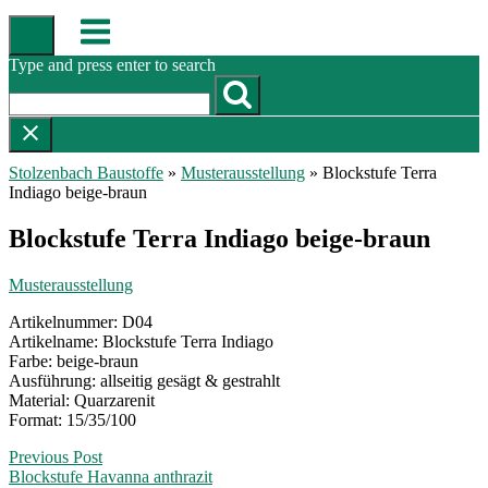
Skip
Menu
to
content
Type and press enter to search
Stolzenbach Baustoffe
»
Musterausstellung
»
Blockstufe Terra
Indiago beige-braun
Blockstufe Terra Indiago beige-braun
Musterausstellung
Artikelnummer: D04
Artikelname: Blockstufe Terra Indiago
Farbe: beige-braun
Ausführung: allseitig gesägt & gestrahlt
Material: Quarzarenit
Format: 15/35/100
Post
Previous Post
Blockstufe Havanna anthrazit