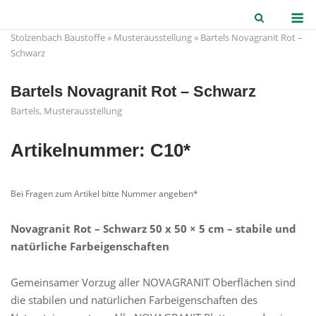
Skip
M
to
Stolzenbach Baustoffe
»
Musterausstellung
»
Bartels Novagranit Rot –
content
Schwarz
Bartels Novagranit Rot – Schwarz
Bartels
,
Musterausstellung
Artikelnummer: C10*
Bei Fragen zum Artikel bitte Nummer angeben*
Novagranit Rot – Schwarz 50 x 50 × 5 cm – stabile und
natürliche Farbeigenschaften
Gemeinsamer Vorzug aller NOVAGRANIT Oberflächen sind
die stabilen und natürlichen Farbeigenschaften des