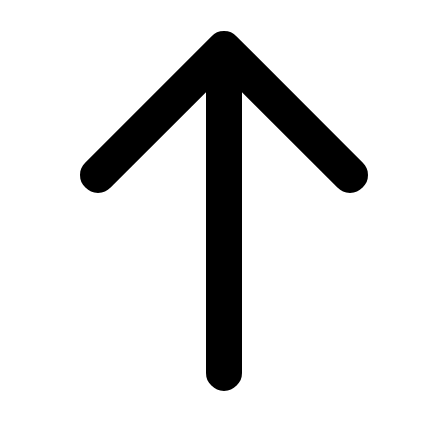
Scroll
to
top