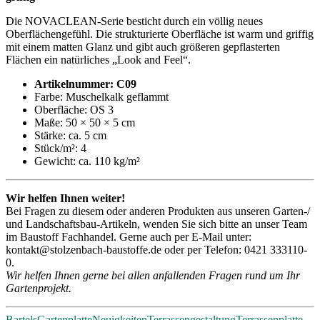
Die NOVACLEAN-Serie besticht durch ein völlig neues
Oberflächengefühl. Die strukturierte Oberfläche ist warm und griffig
mit einem matten Glanz und gibt auch größeren gepflasterten
Flächen ein natürliches „Look and Feel“.
Artikelnummer: C09
Farbe: Muschelkalk geflammt
Oberfläche: OS 3
Maße: 50 × 50 × 5 cm
Stärke: ca. 5 cm
Stück/m²: 4
Gewicht: ca. 110 kg/m²
Wir helfen Ihnen weiter!
Bei Fragen zu diesem oder anderen Produkten aus unseren Garten-/
und Landschaftsbau-Artikeln, wenden Sie sich bitte an unser Team
im Baustoff Fachhandel. Gerne auch per E-Mail unter:
kontakt@stolzenbach-baustoffe.de oder per Telefon: 0421 333110-
0.
Wir helfen Ihnen gerne bei allen anfallenden Fragen rund um Ihr
Gartenprojekt.
Bartels
Gartenplatte
Neuigkeiten
Terrassengestaltung
Terrassenplatte