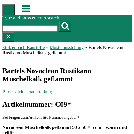
Skip
Menu
to
content
Type and press enter to search
Stolzenbach Baustoffe
»
Musterausstellung
»
Bartels Novaclean
Rustikano Muschelkalk geflammt
Bartels Novaclean Rustikano
Muschelkalk geflammt
Bartels
,
Musterausstellung
Artikelnummer: C09*
Bei Fragen zum Artikel bitte Nummer angeben*
Novaclean Muschelkalk geflammt 50 x 50 × 5 cm – warm und
griffig