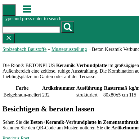
Skip
Menu
to
content
Type and press enter to search
Stolzenbach Baustoffe
»
Musterausstellung
»
Beton Keramik Verbundp
Die Rion® BETONPLUS
Keramik-Verbundplatte
im großzügigen 
Außenbereich eine zeitlose, ruhige Ausstrahlung. Die Kombination aus
Lieblingsplätze im Garten oder auf der Terrasse.
Farbe
Artikelnummer
Ausführung
Rastermaß
kg/m
Beigebraun-meliert
232
strukturiert
80x80x5 cm
115
Besichtigen & beraten lassen
Sehen Sie die
Beton+Keramik-Verbundplatte in Zementanthrazit
Scannen Sie den QR-Code am Muster, notieren Sie die
Artikelnumm
Previous Post