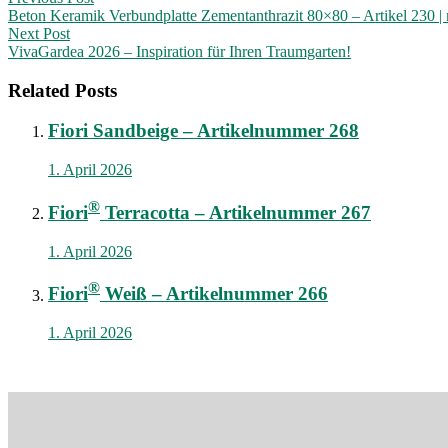
Post
Beton Keramik Verbundplatte Zementanthrazit 80×80 – Artikel 230 | 
navigation
Next Post
VivaGardea 2026 – Inspiration für Ihren Traumgarten!
Related Posts
Fiori Sandbeige – Artikelnummer 268
1. April 2026
®
Fiori
Terracotta – Artikelnummer 267
1. April 2026
®
Fiori
Weiß – Artikelnummer 266
1. April 2026