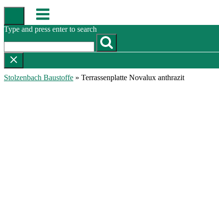
Skip
Menu
to
content
Type and press enter to search
Stolzenbach Baustoffe
»
Terrassenplatte Novalux anthrazit