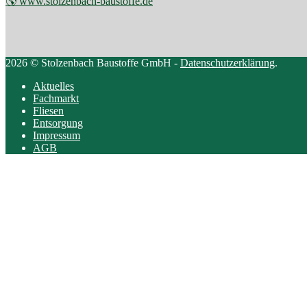
🌎 www.stolzenbach-baustoffe.de
2026 © Stolzenbach Baustoffe GmbH -
Datenschutzerklärung
.
Aktuelles
Fachmarkt
Fliesen
Entsorgung
Impressum
AGB
Scroll
to
top