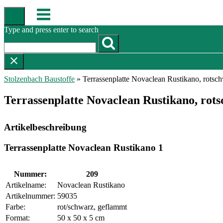
Skip
Menu
to
content
Type and press enter to search
Stolzenbach Baustoffe
»
Terrassenplatte Novaclean Rustikano, rotsc
Terrassenplatte Novaclean Rustikano, rot
Artikelbeschreibung
Terrassenplatte Novaclean Rustikano 1
Nummer:
209
Artikelname:
Novaclean Rustikano
Artikelnummer:
59035
Farbe:
rot/schwarz, geflammt
Format:
50 x 50 x 5 cm