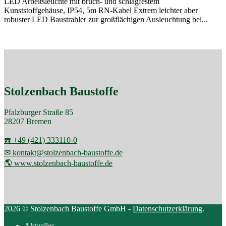
LED Arbeitsleuchte mit bruch- und schlagfestem
Kunststoffgehäuse, IP54, 5m RN-Kabel Extrem leichter aber
robuster LED Baustrahler zur großflächigen Ausleuchtung bei...
Stolzenbach Baustoffe
Pfalzburger Straße 85
28207 Bremen
☎️ +49 (421) 333110-0
✉ kontakt@stolzenbach-baustoffe.de
🌎 www.stolzenbach-baustoffe.de
2026 © Stolzenbach Baustoffe GmbH -
Datenschutzerklärung
.
Aktuelles