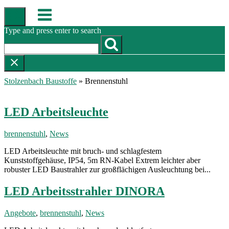
Skip
Menu
to
content
Type and press enter to search
Stolzenbach Baustoffe
»
Brennenstuhl
LED Arbeitsleuchte
brennenstuhl
,
News
LED Arbeitsleuchte mit bruch- und schlagfestem
Kunststoffgehäuse, IP54, 5m RN-Kabel Extrem leichter aber
robuster LED Baustrahler zur großflächigen Ausleuchtung bei...
LED Arbeitsstrahler DINORA
Angebote
,
brennenstuhl
,
News