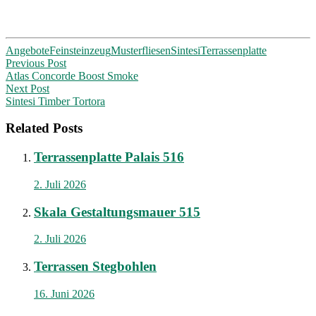
Angebote
Feinsteinzeug
Musterfliesen
Sintesi
Terrassenplatte
Post
Previous Post
Atlas Concorde Boost Smoke
navigation
Next Post
Sintesi Timber Tortora
Related Posts
Terrassenplatte Palais 516
2. Juli 2026
Skala Gestaltungsmauer 515
2. Juli 2026
Terrassen Stegbohlen
16. Juni 2026