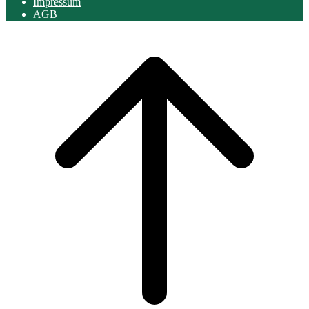
Impressum
AGB
Scroll
to
top