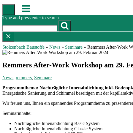
Skip
Menu
to
content
Type and press enter to search
Stolzenbach Baustoffe
»
News
»
Seminare
»
Remmers After-Work Wo
Remmers After-Work Workshop am 29. Fe
News
,
remmers
,
Seminare
Programmthema: Nachträgliche Innenabdichtung inkl. Bodenpl
Energetische Sanierung und Schimmel beseitigen mit der kapillara
Wir freuen uns, Ihnen ein spannendes Programmthema zu präsentieren
Seminarinhalte:
Nachträgliche Innenabdichtung Basic System
Nachträgliche Innenabdichtung Classic System