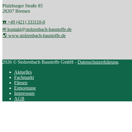
Pfalzburger Straße 85
28207 Bremen
☎️ +49 (421) 333110-0
✉ kontakt@stolzenbach-baustoffe.de
🌎 www.stolzenbach-baustoffe.de
2026 © Stolzenbach Baustoffe GmbH -
Datenschutzerklärung
.
Aktuelles
Fachmarkt
Fliesen
Entsorgung
Impressum
AGB
Scroll
to
top