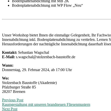
Bodenplattenabdichtung mit MB 2K
Bodenplattenabdichtung mit WP Flow „Neu“
Unser Workshop bietet Ihnen die einmalige Gelegenheit, Ihr Fachwis
Innenabdichtung inkl. Bodenplattenabdichtung zu vertiefen. Lernen Si
Herausforderungen der nachträgliche Innenabdichtung dauerhaft löse
Kontakt:
Sebastian Wagschal
E-Mail:
s.wagschal@stolzenbach-baustoffe.de
Wann:
Donnerstag, 29. Februar 2024, ab 17:00 Uhr
Wo:
Stolzenbach Baustoffe (Akademie)
Pfalzburger Straße 85
28207 Bremen
Post
Previous Post
Raumgestaltung mit unseren brandneuen Fliesenmustern
navigation
Next Post