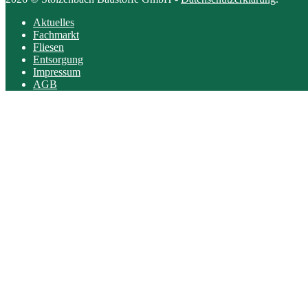
Aktuelles
Fachmarkt
Fliesen
Entsorgung
Impressum
AGB
Scroll
to
top