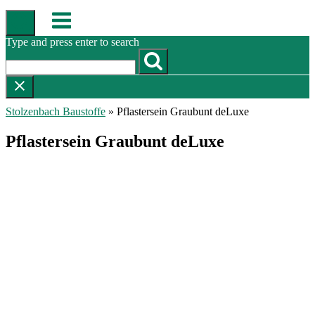
Skip
Menu
to
content
Type and press enter to search
Stolzenbach Baustoffe
»
Pflastersein Graubunt deLuxe
Pflastersein Graubunt deLuxe