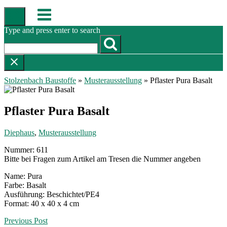
Skip
Menu
to
content
Type and press enter to search
Stolzenbach Baustoffe
»
Musterausstellung
»
Pflaster Pura Basalt
Pflaster Pura Basalt
Diephaus
,
Musterausstellung
Nummer: 611
Bitte bei Fragen zum Artikel am Tresen die Nummer angeben
Name: Pura
Farbe: Basalt
Ausführung: Beschichtet/PE4
Format: 40 x 40 x 4 cm
Post
Previous Post