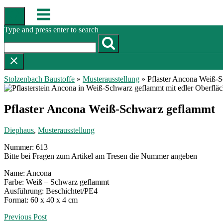
Skip
Menu
to
content
Type and press enter to search
Stolzenbach Baustoffe
»
Musterausstellung
»
Pflaster Ancona Weiß-
Pflaster Ancona Weiß-Schwarz geflammt
Diephaus
,
Musterausstellung
Nummer: 613
Bitte bei Fragen zum Artikel am Tresen die Nummer angeben
Name: Ancona
Farbe: Weiß – Schwarz geflammt
Ausführung: Beschichtet/PE4
Format: 60 x 40 x 4 cm
Post
Previous Post