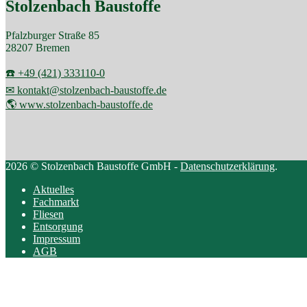
Stolzenbach Baustoffe
Pfalzburger Straße 85
28207 Bremen
☎️ +49 (421) 333110-0
✉ kontakt@stolzenbach-baustoffe.de
🌎 www.stolzenbach-baustoffe.de
2026 © Stolzenbach Baustoffe GmbH -
Datenschutzerklärung
.
Aktuelles
Fachmarkt
Fliesen
Entsorgung
Impressum
AGB
Scroll
to
top