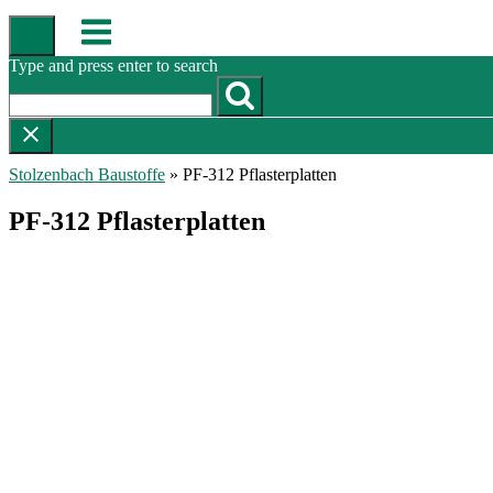
Skip
Menu
to
content
Type and press enter to search
Stolzenbach Baustoffe
»
PF-312 Pflasterplatten
PF-312 Pflasterplatten