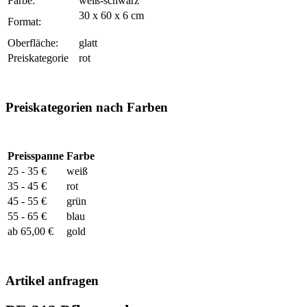
Farbe:
weiß-schwarz
30 x 60 x 6 cm
Format:
Oberfläche:
glatt
Preiskategorie
rot
Preiskategorien nach Farben
Preisspanne
Farbe
25 - 35 €
weiß
35 - 45 €
rot
45 - 55 €
grün
55 - 65 €
blau
ab 65,00 €
gold
Artikel anfragen