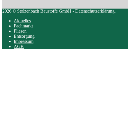
2026 © Stolzenbach Baustoffe GmbH -
Datenschutzerklärung
.
Aktuelles
Fachmarkt
Fliesen
Entsorgung
Impressum
AGB
Scroll
to
top