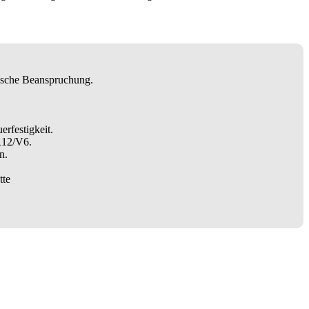
ische Beanspruchung.
rfestigkeit.
R12/V6.
n.
tte