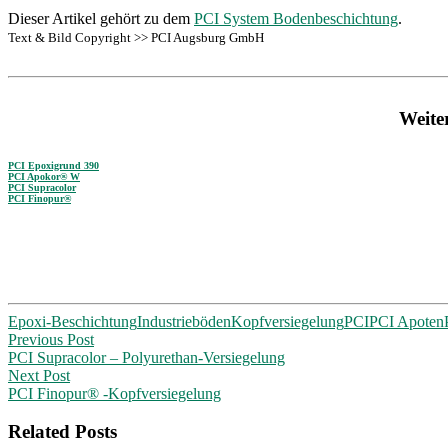
Dieser Artikel gehört zu dem
PCI System Bodenbeschichtung
.
Text & Bild Copyright >> PCI Augsburg GmbH
Weite
PCI Epoxigrund 390
PCI Apokor® W
PCI Supracolor
PCI Finopur®
Epoxi-Beschichtung
Industrieböden
Kopfversiegelung
PCI
PCI Apoten
Post
Previous Post
PCI Supracolor – Polyurethan-Versiegelung
navigation
Next Post
PCI Finopur® -Kopfversiegelung
Related Posts