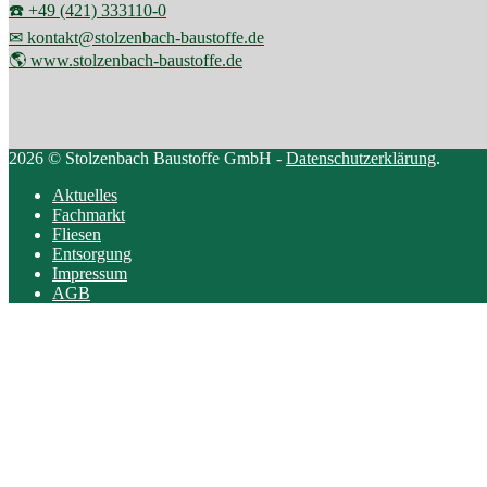
☎️ +49 (421) 333110-0
✉ kontakt@stolzenbach-baustoffe.de
🌎 www.stolzenbach-baustoffe.de
2026 © Stolzenbach Baustoffe GmbH -
Datenschutzerklärung
.
Aktuelles
Fachmarkt
Fliesen
Entsorgung
Impressum
AGB
Scroll
to
top