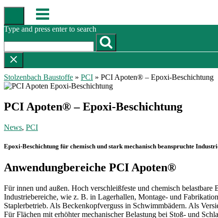
Skip
Menu
to
content
Type and press enter to search
Stolzenbach Baustoffe
»
PCI
»
PCI Apoten® – Epoxi-Beschichtung
PCI Apoten® – Epoxi-Beschichtung
News
,
PCI
Epoxi-Beschichtung für chemisch und stark mechanisch beanspruchte Industr
Anwendungbereiche PCI Apoten®
Für innen und außen. Hoch verschleißfeste und chemisch belastbare B
Industriebereiche, wie z. B. in Lagerhallen, Montage- und Fabrika
Staplerbetrieb. Als Beckenkopfverguss in Schwimmbädern. Als Versi
Für Flächen mit erhöhter mechanischer Belastung bei Stoß- und Schla