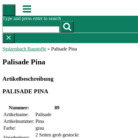
Skip
Menu
to
content
Type and press enter to search
Stolzenbach Baustoffe
»
Palisade Pina
Palisade Pina
Artikelbeschreibung
PALISADE PINA
Nummer:
89
Artikelname:
Palisade
Artikelnummer:
Pina
Farbe:
grau
2 Seiten grob gestockt
Verarbeitung: