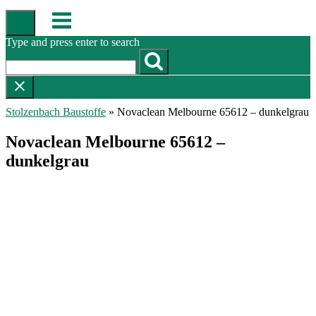
Skip
Menu
to
content
Type and press enter to search
Stolzenbach Baustoffe
»
Novaclean Melbourne 65612 – dunkelgrau
Novaclean Melbourne 65612 –
dunkelgrau