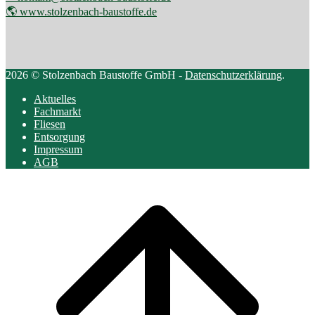
🌎 www.stolzenbach-baustoffe.de
2026 © Stolzenbach Baustoffe GmbH -
Datenschutzerklärung
.
Aktuelles
Fachmarkt
Fliesen
Entsorgung
Impressum
AGB
Scroll
to
top