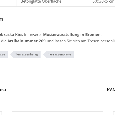
Betonglatte Oberfläche
60x30x5 cm
n
ebraska Kies
in unserer
Musterausstellung in Bremen
.
 die
Artikelnummer 269
und lassen Sie sich am Tresen persönli
asse
Terrassenbelag
Terrassenplatte
rau
KANN