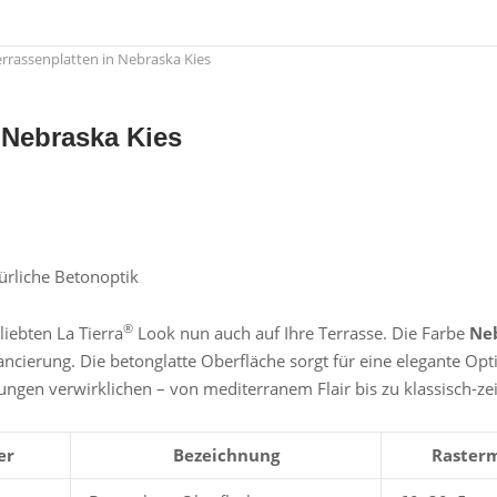
errassenplatten in Nebraska Kies
 Nebraska Kies
ürliche Betonoptik
®
iebten La Tierra
Look nun auch auf Ihre Terrasse. Die Farbe
Neb
cierung. Die betonglatte Oberfläche sorgt für eine elegante Op
tungen verwirklichen – von mediterranem Flair bis zu klassisch-zei
er
Bezeichnung
Raster