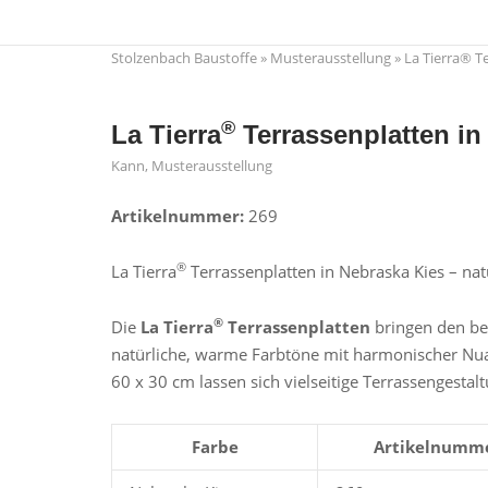
Skip
to
Stolzenbach Baustoffe
»
Musterausstellung
»
La Tierra® T
content
®
La Tierra
Terrassenplatten in
Kann
,
Musterausstellung
Artikelnummer:
269
®
La Tierra
Terrassenplatten in Nebraska Kies – nat
®
Die
La Tierra
Terrassenplatten
bringen den bel
natürliche, warme Farbtöne mit harmonischer Nuan
60 x 30 cm lassen sich vielseitige Terrassengestal
Farbe
Artikelnumm