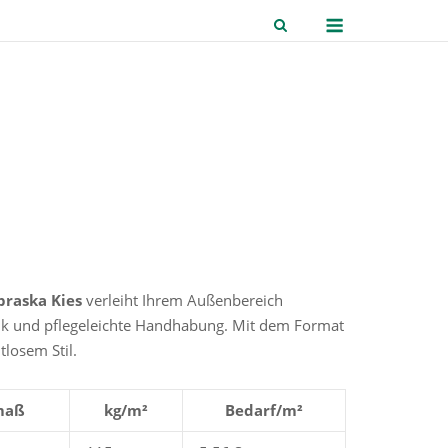
Menu
raska Kies
verleiht Ihrem Außenbereich
tik und pflegeleichte Handhabung. Mit dem Format
tlosem Stil.
maß
kg/m²
Bedarf/m²