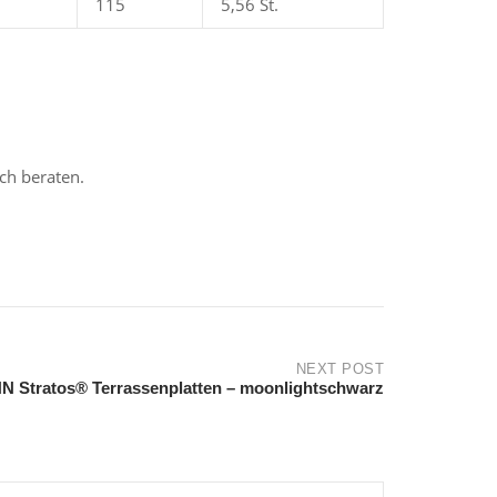
115
5,56 St.
ch beraten.
NEXT POST
 Stratos® Terrassenplatten – moonlightschwarz