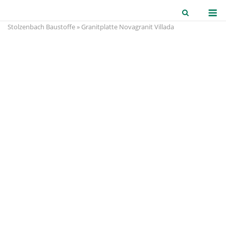
Skip
M
to
Stolzenbach Baustoffe
»
Granitplatte Novagranit Villada
content