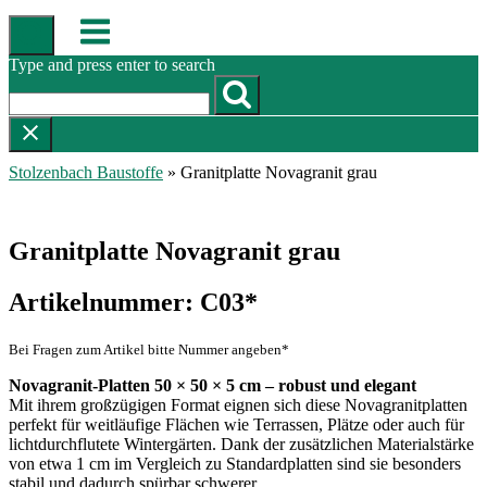
Skip
Menu
to
content
Type and press enter to search
Stolzenbach Baustoffe
»
Granitplatte Novagranit grau
Granitplatte Novagranit grau
Artikelnummer: C03*
Bei Fragen zum Artikel bitte Nummer angeben*
Novagranit-Platten 50 × 50 × 5 cm – robust und elegant
Mit ihrem großzügigen Format eignen sich diese Novagranitplatten
perfekt für weitläufige Flächen wie Terrassen, Plätze oder auch für
lichtdurchflutete Wintergärten. Dank der zusätzlichen Materialstärke
von etwa 1 cm im Vergleich zu Standardplatten sind sie besonders
stabil und dadurch spürbar schwerer.