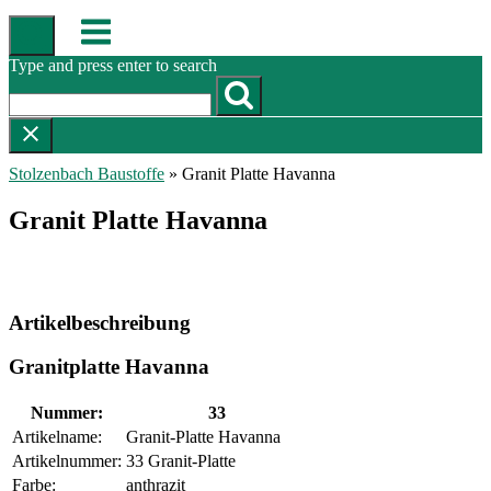
Skip
Menu
to
content
Type and press enter to search
Stolzenbach Baustoffe
»
Granit Platte Havanna
Granit Platte Havanna
Artikelbeschreibung
Granitplatte Havanna
Nummer:
33
Artikelname:
Granit-Platte Havanna
Artikelnummer:
33 Granit-Platte
Farbe:
anthrazit