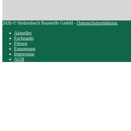
2026 © Stolzenbach Baustoffe GmbH -
Datenschutzerklärung
.
Aktuelles
Fachmarkt
Fliesen
Entsorgung
Impressum
AGB
Scroll
to
top