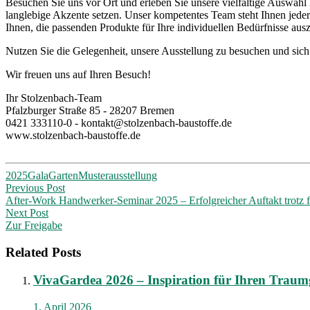
Besuchen Sie uns vor Ort und erleben Sie unsere vielfältige Auswahl
langlebige Akzente setzen. Unser kompetentes Team steht Ihnen jederz
Ihnen, die passenden Produkte für Ihre individuellen Bedürfnisse au
Nutzen Sie die Gelegenheit, unsere Ausstellung zu besuchen und sich 
Wir freuen uns auf Ihren Besuch!
Ihr Stolzenbach-Team
Pfalzburger Straße 85 - 28207 Bremen
0421 333110-0 - kontakt@stolzenbach-baustoffe.de
www.stolzenbach-baustoffe.de
2025
Gala
Garten
Musterausstellung
Post
Previous Post
After-Work Handwerker-Seminar 2025 – Erfolgreicher Auftakt trotz f
navigation
Next Post
Zur Freigabe
Related Posts
VivaGardea 2026 – Inspiration für Ihren Traum
1. April 2026