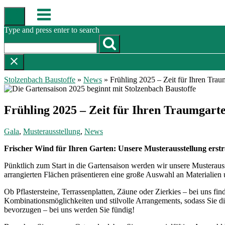
Skip
Menu
to
content
Type and press enter to search
Stolzenbach Baustoffe
»
News
»
Frühling 2025 – Zeit für Ihren Trau
Frühling 2025 – Zeit für Ihren Traumgart
Gala
,
Musterausstellung
,
News
Frischer Wind für Ihren Garten: Unsere Musterausstellung erstr
Pünktlich zum Start in die Gartensaison werden wir unsere Musterauss
arrangierten Flächen präsentieren eine große Auswahl an Materialien
Ob Pflastersteine, Terrassenplatten, Zäune oder Zierkies – bei uns fin
Kombinationsmöglichkeiten und stilvolle Arrangements, sodass Sie di
bevorzugen – bei uns werden Sie fündig!