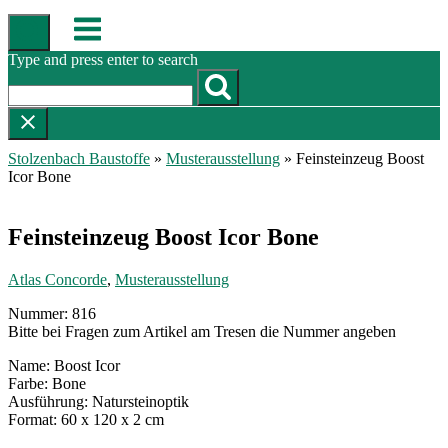
Skip
Menu
to
content
Type and press enter to search
Stolzenbach Baustoffe
»
Musterausstellung
»
Feinsteinzeug Boost
Icor Bone
Feinsteinzeug Boost Icor Bone
Atlas Concorde
,
Musterausstellung
Nummer: 816
Bitte bei Fragen zum Artikel am Tresen die Nummer angeben
Name: Boost Icor
Farbe: Bone
Ausführung: Natursteinoptik
Format: 60 x 120 x 2 cm