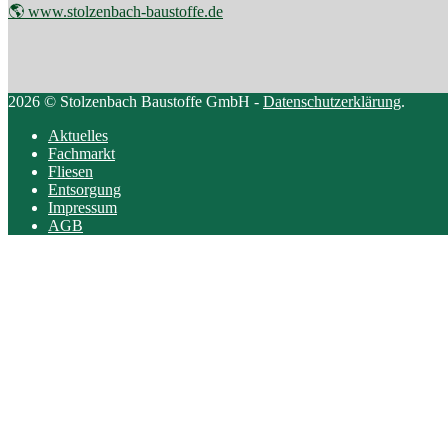
🌎 www.stolzenbach-baustoffe.de
2026 © Stolzenbach Baustoffe GmbH -
Datenschutzerklärung
.
Aktuelles
Fachmarkt
Fliesen
Entsorgung
Impressum
AGB
Scroll
to
top