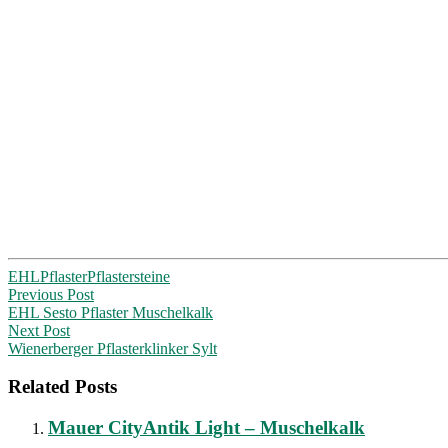
EHL
Pflaster
Pflastersteine
Post
Previous Post
EHL Sesto Pflaster Muschelkalk
navigation
Next Post
Wienerberger Pflasterklinker Sylt
Related Posts
Mauer CityAntik Light – Muschelkalk