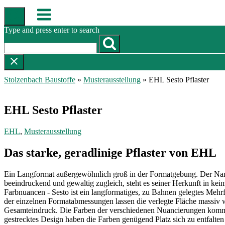
Skip
Menu
to
content
Type and press enter to search
Stolzenbach Baustoffe
»
Musterausstellung
»
EHL Sesto Pflaster
EHL Sesto Pflaster
EHL
,
Musterausstellung
Das starke, geradlinige Pflaster von EHL
Ein Langformat außergewöhnlich groß in der Formatgebung. Der Nam
beeindruckend und gewaltig zugleich, steht es seiner Herkunft in kein
Farbnuancen - Sesto ist ein langformatiges, zu Bahnen gelegtes Mehrf
der einzelnen Formatabmessungen lassen die verlegte Fläche massiv w
Gesamteindruck. Die Farben der verschiedenen Nuancierungen komm
gestrecktes Design haben die Farben genügend Platz sich zu entfalten