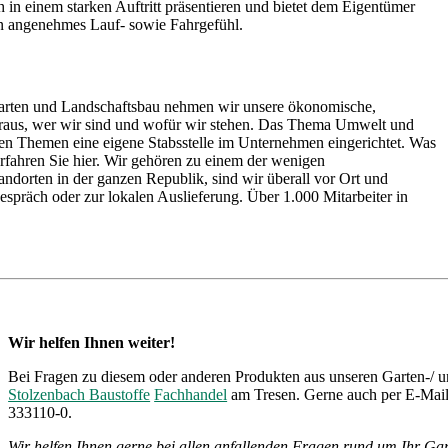
ch in einem starken Auftritt präsentieren und bietet dem Eigentümer
ein angenehmes Lauf- sowie Fahrgefühl.
 Garten und Landschaftsbau nehmen wir unsere ökonomische,
 heraus, wer wir sind und wofür wir stehen. Das Thema Umwelt und
eiden Themen eine eigene Stabsstelle im Unternehmen eingerichtet. Was
fahren Sie hier. Wir gehören zu einem der wenigen
Standorten in der ganzen Republik, sind wir überall vor Ort und
spräch oder zur lokalen Auslieferung. Über 1.000 Mitarbeiter in
Wir helfen Ihnen weiter!
Bei Fragen zu diesem oder anderen Produkten aus unseren Garten-/ u
Stolzenbach Baustoffe
Fachhandel
am Tresen. Gerne auch per E-Mail 
333110-0.
Wir helfen Ihnen gerne bei allen anfallenden Fragen rund um Ihr Gar