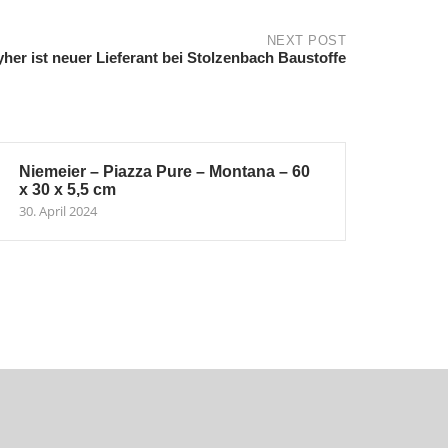
NEXT POST
yher ist neuer Lieferant bei Stolzenbach Baustoffe
Niemeier – Piazza Pure – Montana – 60
x 30 x 5,5 cm
30. April 2024