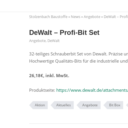
Skip
to
Stolzenbach Baustoffe
»
News
»
Angebote
»
DeWalt – Profi
content
DeWalt – Profi-Bit Set
Angebote
,
DeWalt
32-teiliges Schrauberbit Set von Dewalt. Präzise u
Hochwertige Qualitäts-Bits für die industrielle un
26,18€, inkl. MwSt.
Produktseite:
https://www.dewalt.de/attachments
Aktion
Aktuelles
Angebote
Bit Box