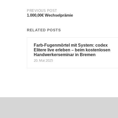
Post
PREVIOUS POST
1.000,00€ Wechselprämie
navigation
RELATED POSTS
Farb-Fugenmörtel mit System: codex
Elitere live erleben – beim kostenlosen
Handwerkerseminar in Bremen
20. Mai 2025