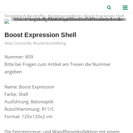
Skip
M
to
Stolzenbach Baustoffe
»
Musterausstellung
»
Boost Expression Shell
content
Boost Expression Shell
Atlas Concorde
,
Musterausstellung
Nummer: 809
Bitte bei Fragen zum Artikel am Tresen die Nummer
angeben
Name: Boost Expression
Farbe: Shell
Ausführung: Betonoptik
Rutschhemmung: R11/C
Format: 120x120x2 cm
Die Feinsteinzeug- und Wandfliesenkollektion mit einem