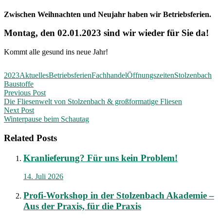
Zwischen Weihnachten und Neujahr haben wir Betriebsferien.
Montag, den 02.01.2023 sind wir wieder für Sie da!
Kommt alle gesund ins neue Jahr!
2023
Aktuelles
Betriebsferien
Fachhandel
Öffnungszeiten
Stolzenbach
Baustoffe
Post
Previous Post
Die Fliesenwelt von Stolzenbach & großformatige Fliesen
navigation
Next Post
Winterpause beim Schautag
Related Posts
Kranlieferung? Für uns kein Problem!
14. Juli 2026
Profi-Workshop in der Stolzenbach Akademie –
Aus der Praxis, für die Praxis