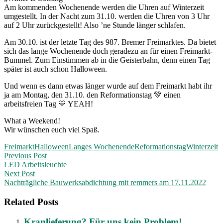
Am kommenden Wochenende werden die Uhren auf Winterzeit
umgestellt. In der Nacht zum 31.10. werden die Uhren von 3 Uhr
auf 2 Uhr zurückgestellt! Also ’ne Stunde länger schlafen.
Am 30.10. ist der letzte Tag des 987. Bremer Freimarktes. Da bietet
sich das lange Wochenende doch geradezu an für einen Freimarkt-
Bummel. Zum Einstimmen ab in die Geisterbahn, denn einen Tag
später ist auch schon Halloween.
Und wenn es dann etwas länger wurde auf dem Freimarkt habt ihr
ja am Montag, den 31.10. den Reformationstag 💚 einen
arbeitsfreien Tag 💛 YEAH!
What a Weekend!
Wir wünschen euch viel Spaß.
Freimarkt
Halloween
Langes Wochenende
Reformationstag
Winterzeit
Post
Previous Post
LED Arbeitsleuchte
navigation
Next Post
Nachträgliche Bauwerksabdichtung mit remmers am 17.11.2022
Related Posts
Kranlieferung? Für uns kein Problem!