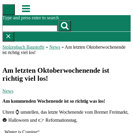
Skip
Menu
to
content
Type and press enter to search
Stolzenbach Baustoffe
»
News
»
Am letzten Oktoberwochenende
ist richtig viel los!
Am letzten Oktoberwochenende ist
richtig viel los!
News
Am kommenden Wochenende ist so richtig was los!
Uhren ⌚️ umstellen, das letzte Wochenende vom Bremer Freimarkt,
🎃 Halloween und 👉 Reformationstag.
„Winter is Coming“