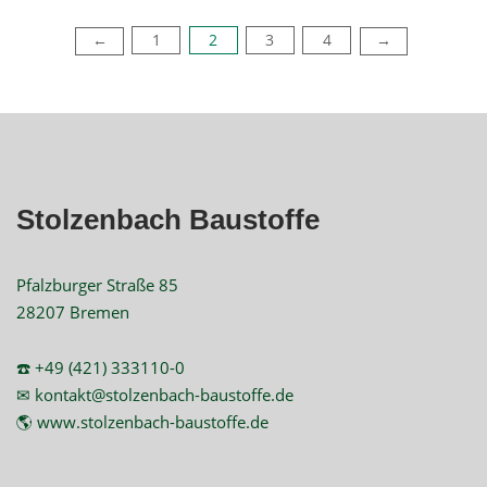
1
2
3
4
Seitennummerierung
←
→
der
Beiträge
Stolzenbach Baustoffe
Pfalzburger Straße 85
28207 Bremen
☎️ +49 (421) 333110-0
✉ kontakt@stolzenbach-baustoffe.de
🌎 www.stolzenbach-baustoffe.de