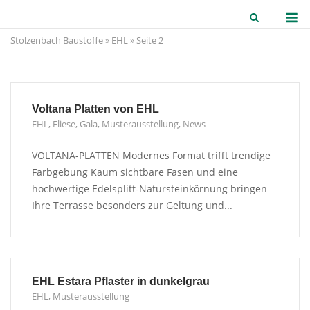
Skip
M
to
Stolzenbach Baustoffe
»
EHL
»
Seite 2
content
Voltana Platten von EHL
EHL
,
Fliese
,
Gala
,
Musterausstellung
,
News
VOLTANA-PLATTEN Modernes Format trifft trendige
Farbgebung Kaum sichtbare Fasen und eine
hochwertige Edelsplitt-Natursteinkörnung bringen
Ihre Terrasse besonders zur Geltung und...
EHL Estara Pflaster in dunkelgrau
EHL
,
Musterausstellung