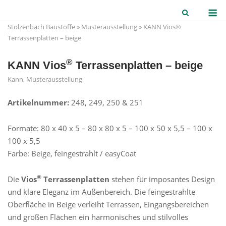
Skip
M
to
Stolzenbach Baustoffe
»
Musterausstellung
»
KANN Vios®
content
Terrassenplatten – beige
®
KANN Vios
Terrassenplatten – beige
Kann
,
Musterausstellung
Artikelnummer:
248, 249, 250 & 251
Formate: 80 x 40 x 5 – 80 x 80 x 5 – 100 x 50 x 5,5 – 100 x
100 x 5,5
Farbe: Beige, feingestrahlt / easyCoat
®
Die
Vios
Terrassenplatten
stehen für imposantes Design
und klare Eleganz im Außenbereich. Die feingestrahlte
Oberfläche in Beige verleiht Terrassen, Eingangsbereichen
und großen Flächen ein harmonisches und stilvolles